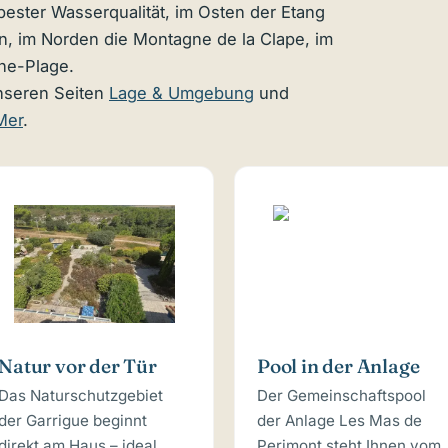
bester Wasserqualität, im Osten der Etang
n, im Norden die Montagne de la Clape, im
ne-Plage.
unseren Seiten
Lage & Umgebung
und
Mer
.
Natur vor der Tür
Pool in der Anlage
Das Naturschutzgebiet
Der Gemeinschaftspool
der Garrigue beginnt
der Anlage Les Mas de
direkt am Haus – ideal
Perimont steht Ihnen vom