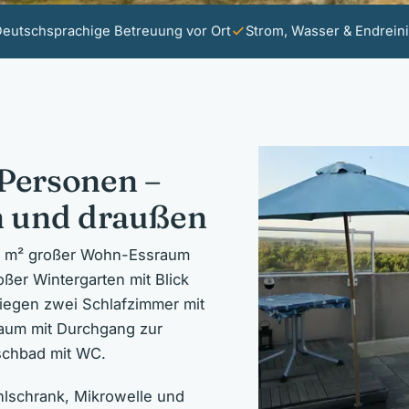
eutschsprachige Betreuung vor Ort
Strom, Wasser & Endreini
 Personen –
en und draußen
30 m² großer Wohn-Essraum
ßer Wintergarten mit Blick
liegen zwei Schlafzimmer mit
raum mit Durchgang zur
schbad mit WC.
hlschrank, Mikrowelle und