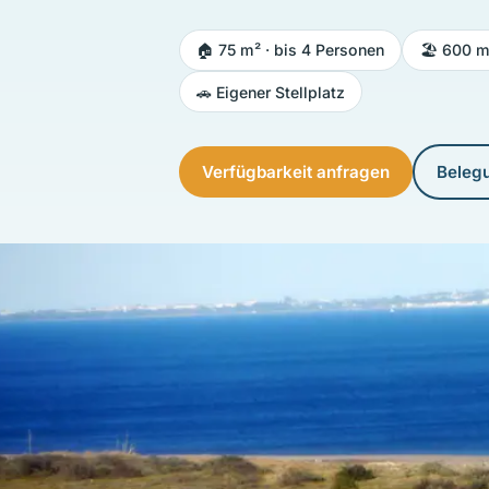
🏠 75 m² · bis 4 Personen
🏖️ 600 
🚗 Eigener Stellplatz
Verfügbarkeit anfragen
Beleg