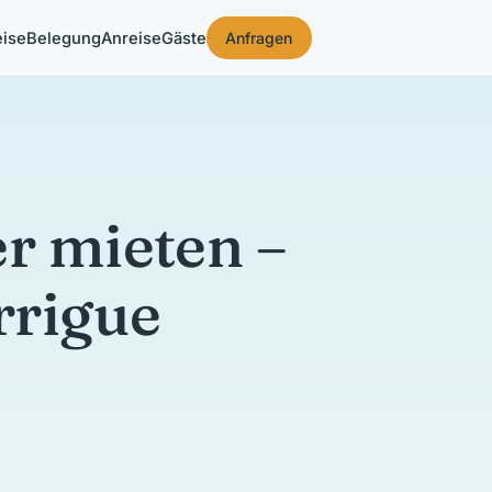
eise
Belegung
Anreise
Gäste
Anfragen
er mieten –
rrigue