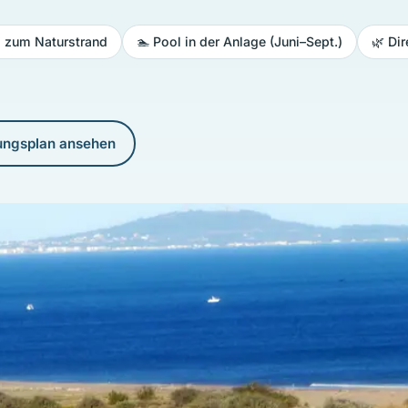
m zum Naturstrand
🏊 Pool in der Anlage (Juni–Sept.)
🌿 Di
ungsplan ansehen