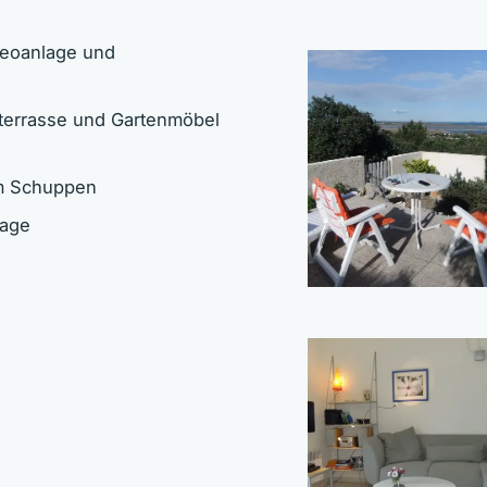
ereoanlage und
hterrasse und Gartenmöbel
im Schuppen
lage